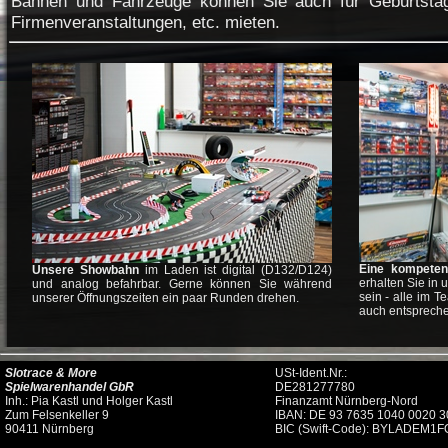
Bahnen und Fahrzeuge können Sie auch für Geburtstag
Firmenveranstaltungen, etc. mieten.
Eine kompetent
Unsere Showbahn
im Laden ist digital (D132/D124)
erhalten Sie in
und analog befahrbar. Gerne können Sie während
sein - alle im T
unserer Öffnungszeiten ein paar Runden drehen.
auch entsprech
Slotrace & More
USt-Ident.Nr.:
Spielwarenhandel GbR
DE281277780
Inh.: Pia Kastl und Holger Kastl
Finanzamt Nürnberg-Nord
Zum Felsenkeller 9
IBAN: DE 93 7635 1040 0020 3
90411 Nürnberg
BIC (Swift-Code): BYLADEM1