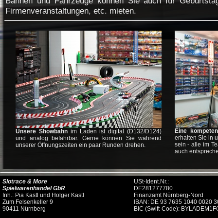
Bahnen und Fahrzeuge können Sie auch für Geburtstag
Firmenveranstaltungen, etc. mieten.
Eine kompetent
Unsere Showbahn
im Laden ist digital (D132/D124)
erhalten Sie in
und analog befahrbar. Gerne können Sie während
sein - alle im T
unserer Öffnungszeiten ein paar Runden drehen.
auch entsprech
Slotrace & More
USt-Ident.Nr.:
Spielwarenhandel GbR
DE281277780
Inh.: Pia Kastl und Holger Kastl
Finanzamt Nürnberg-Nord
Zum Felsenkeller 9
IBAN: DE 93 7635 1040 0020 3
90411 Nürnberg
BIC (Swift-Code): BYLADEM1